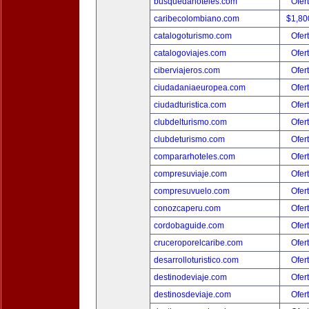
busquedahoteles.com
Ofer
caribecolombiano.com
$1,80
catalogoturismo.com
Ofer
catalogoviajes.com
Ofer
ciberviajeros.com
Ofer
ciudadaniaeuropea.com
Ofer
ciudadturistica.com
Ofer
clubdelturismo.com
Ofer
clubdeturismo.com
Ofer
compararhoteles.com
Ofer
compresuviaje.com
Ofer
compresuvuelo.com
Ofer
conozcaperu.com
Ofer
cordobaguide.com
Ofer
cruceroporelcaribe.com
Ofer
desarrolloturistico.com
Ofer
destinodeviaje.com
Ofer
destinosdeviaje.com
Ofer