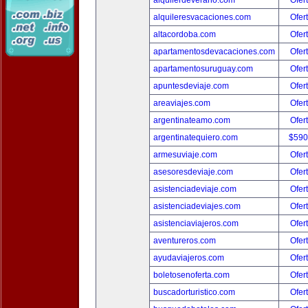
alquilerdeverano.com
Ofer
alquileresvacaciones.com
Ofer
altacordoba.com
Ofer
apartamentosdevacaciones.com
Ofer
apartamentosuruguay.com
Ofer
apuntesdeviaje.com
Ofer
areaviajes.com
Ofer
argentinateamo.com
Ofer
argentinatequiero.com
$590
armesuviaje.com
Ofer
asesoresdeviaje.com
Ofer
asistenciadeviaje.com
Ofer
asistenciadeviajes.com
Ofer
asistenciaviajeros.com
Ofer
aventureros.com
Ofer
ayudaviajeros.com
Ofer
boletosenoferta.com
Ofer
buscadorturistico.com
Ofer