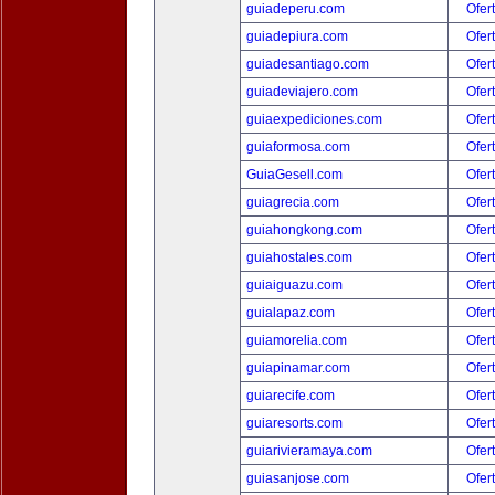
guiadeperu.com
Ofer
guiadepiura.com
Ofer
guiadesantiago.com
Ofer
guiadeviajero.com
Ofer
guiaexpediciones.com
Ofer
guiaformosa.com
Ofer
GuiaGesell.com
Ofer
guiagrecia.com
Ofer
guiahongkong.com
Ofer
guiahostales.com
Ofer
guiaiguazu.com
Ofer
guialapaz.com
Ofer
guiamorelia.com
Ofer
guiapinamar.com
Ofer
guiarecife.com
Ofer
guiaresorts.com
Ofer
guiarivieramaya.com
Ofer
guiasanjose.com
Ofer