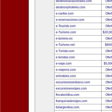
destinosvacacionales.com
Ofer
destinosyhoteles.com
Ofer
e-caribe.com
Ofer
e-reservaciones.com
Ofer
e-Tourists.com
Ofer
e-Turismo.com
$20,0
e-turismo.es
Ofer
e-Turismo.net
$800
e-Turista.com
Ofer
e-turistas.com
Ofer
e-viaje.com
$5,00
e-viajeros.com
Ofer
enhoteles.com
Ofer
excursionesenbarco.com
Ofer
excursionesviajes.com
Ofer
fincaturistica.com
Ofer
franquiciadeviajes.com
Ofer
fullargentina.com
Ofer