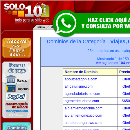
Dominios de la Categoría -
Viajes,
254 dominios en esta categ
Mostrando 1 de 150
Ver siguientes 104 >>
Nombre de Dominio
Precio
aboutpatagonia.com
Ofer
africaturismo.com
Ofer
agendadeturismo.com
Ofer
agentedeturismo.com
$650
alojamientoenchile.com
Ofer
alojamientomexico.com
Ofer
alquilerbungalows.com
Ofer