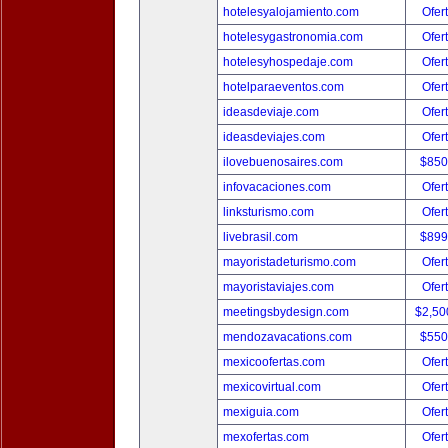
hotelesyalojamiento.com
Ofer
hotelesygastronomia.com
Ofer
hotelesyhospedaje.com
Ofer
hotelparaeventos.com
Ofer
ideasdeviaje.com
Ofer
ideasdeviajes.com
Ofer
ilovebuenosaires.com
$850
infovacaciones.com
Ofer
linksturismo.com
Ofer
livebrasil.com
$899
mayoristadeturismo.com
Ofer
mayoristaviajes.com
Ofer
meetingsbydesign.com
$2,50
mendozavacations.com
$550
mexicoofertas.com
Ofer
mexicovirtual.com
Ofer
mexiguia.com
Ofer
mexofertas.com
Ofer