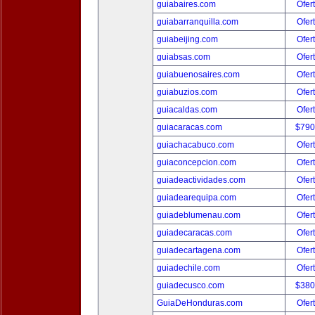
guiabaires.com
Ofer
guiabarranquilla.com
Ofer
guiabeijing.com
Ofer
guiabsas.com
Ofer
guiabuenosaires.com
Ofer
guiabuzios.com
Ofer
guiacaldas.com
Ofer
guiacaracas.com
$790
guiachacabuco.com
Ofer
guiaconcepcion.com
Ofer
guiadeactividades.com
Ofer
guiadearequipa.com
Ofer
guiadeblumenau.com
Ofer
guiadecaracas.com
Ofer
guiadecartagena.com
Ofer
guiadechile.com
Ofer
guiadecusco.com
$380
GuiaDeHonduras.com
Ofer