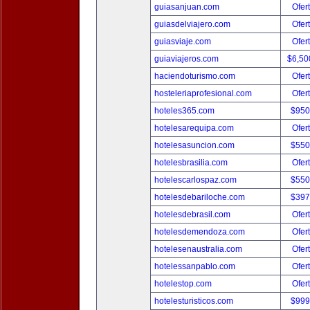
guiasanjuan.com
Ofer
guiasdelviajero.com
Ofer
guiasviaje.com
Ofer
guiaviajeros.com
$6,50
haciendoturismo.com
Ofer
hosteleriaprofesional.com
Ofer
hoteles365.com
$950
hotelesarequipa.com
Ofer
hotelesasuncion.com
$550
hotelesbrasilia.com
Ofer
hotelescarlospaz.com
$550
hotelesdebariloche.com
$397
hotelesdebrasil.com
Ofer
hotelesdemendoza.com
Ofer
hotelesenaustralia.com
Ofer
hotelessanpablo.com
Ofer
hotelestop.com
Ofer
hotelesturisticos.com
$999