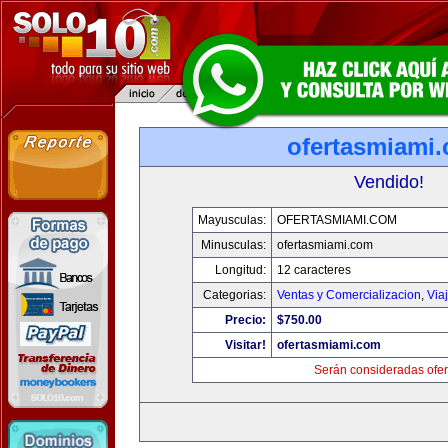
ofertasmiami
Vendido!
Mayusculas:
OFERTASMIAMI.COM
Minusculas:
ofertasmiami.com
Longitud:
12 caracteres
Categorias:
Ventas y Comercializacion
,
Via
Precio:
$750.00
Visitar!
ofertasmiami.com
Serán consideradas ofer