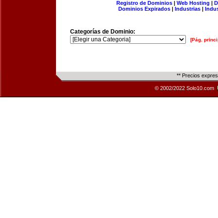
Registro de Dominios
|
Web Hosting
|
D
Dominios Expirados
|
Industrias
|
Indu
Categorías de Dominio:
[Pág. princi
** Precios expre
© 2002/2022 Solo10.com