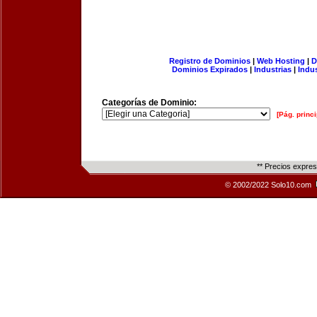
Registro de Dominios
|
Web Hosting
|
D
Dominios Expirados
|
Industrias
|
Indu
Categorías de Dominio:
[Pág. princi
** Precios expre
© 2002/2022 Solo10.com