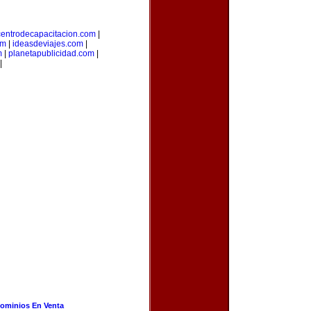
centrodecapacitacion.com
|
om
|
ideasdeviajes.com
|
m
|
planetapublicidad.com
|
|
ominios En Venta