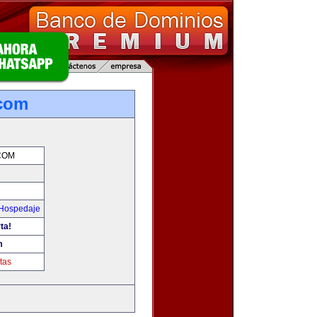
.com
COM
 Hospedaje
ta!
m
tas