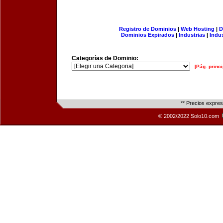
Registro de Dominios
|
Web Hosting
|
D
Dominios Expirados
|
Industrias
|
Indu
Categorías de Dominio:
[Pág. princi
** Precios expre
© 2002/2022 Solo10.com