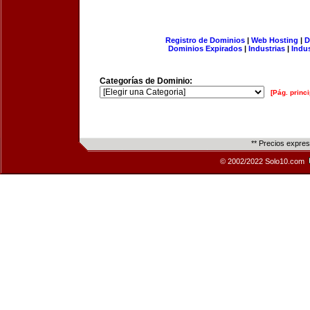
Registro de Dominios
|
Web Hosting
|
D
Dominios Expirados
|
Industrias
|
Indu
Categorías de Dominio:
[Pág. princi
** Precios expre
© 2002/2022 Solo10.com