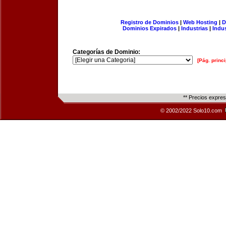
Registro de Dominios
|
Web Hosting
|
D
Dominios Expirados
|
Industrias
|
Indu
Categorías de Dominio:
[Pág. princi
** Precios expre
© 2002/2022 Solo10.com