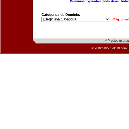
Dominios Expirados
|
Industrias
|
Indu
Categorías de Dominio:
[Pág. princi
** Precios expre
© 2002/2022 Solo10.com