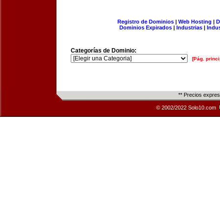
Registro de Dominios
|
Web Hosting
|
D
Dominios Expirados
|
Industrias
|
Indu
Categorías de Dominio:
[Pág. princi
** Precios expre
© 2002/2022 Solo10.com