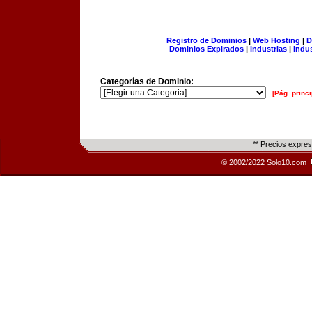
Registro de Dominios
|
Web Hosting
|
D
Dominios Expirados
|
Industrias
|
Indu
Categorías de Dominio:
[Pág. princi
** Precios expre
© 2002/2022 Solo10.com