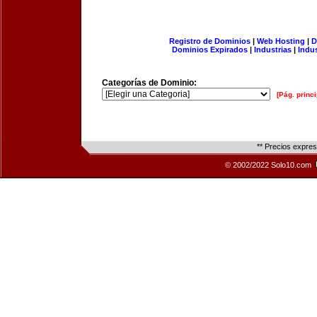
Registro de Dominios
|
Web Hosting
|
D
Dominios Expirados
|
Industrias
|
Indu
Categorías de Dominio:
[Pág. princi
** Precios expre
© 2002/2022 Solo10.com