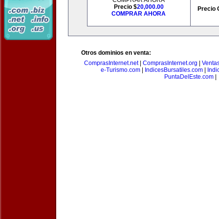
COMPRAR AHORA
Precio $
20,000.00
Precio 
COMPRAR AHORA
Otros dominios en venta:
ComprasInternet.net
|
ComprasInternet.org
|
Ventas
e-Turismo.com
|
IndicesBursatiles.com
|
Indi
PuntaDelEste.com
|