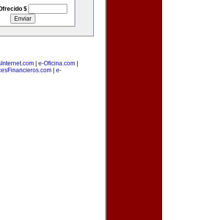
Ofrecido $
Internet.com
|
e-Oficina.com
|
cesFinancieros.com
|
e-