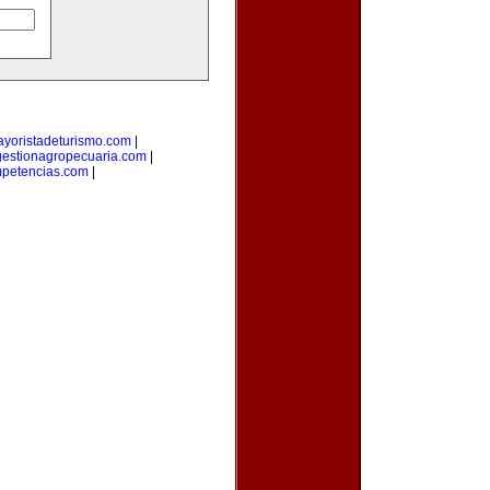
yoristadeturismo.com
|
gestionagropecuaria.com
|
petencias.com
|