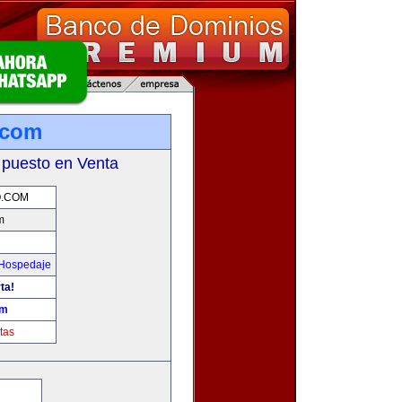
.com
 puesto en Venta
O.COM
m
 Hospedaje
ta!
om
tas