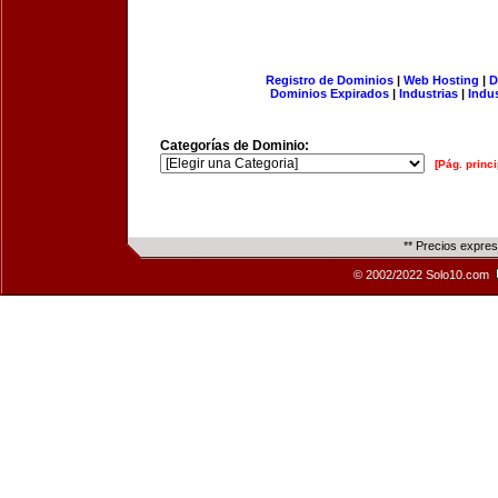
Registro de Dominios
|
Web Hosting
|
D
Dominios Expirados
|
Industrias
|
Indu
Categorías de Dominio:
[Pág. princi
** Precios expre
© 2002/2022 Solo10.com