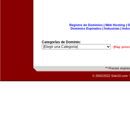
Registro de Dominios
|
Web Hosting
|
D
Dominios Expirados
|
Industrias
|
Indu
Categorías de Dominio:
[Pág. princi
** Precios expre
© 2002/2022 Solo10.com