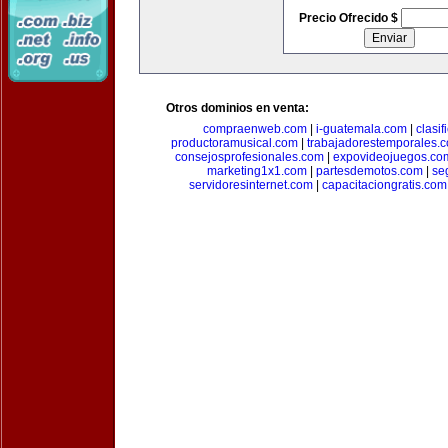
Precio Ofrecido $
Otros dominios en venta:
compraenweb.com
|
i-guatemala.com
|
clasi
productoramusical.com
|
trabajadorestemporales.
consejosprofesionales.com
|
expovideojuegos.co
marketing1x1.com
|
partesdemotos.com
|
se
servidoresinternet.com
|
capacitaciongratis.com