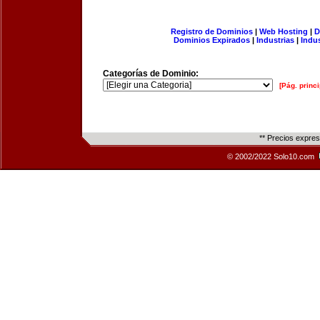
Registro de Dominios
|
Web Hosting
|
D
Dominios Expirados
|
Industrias
|
Indu
Categorías de Dominio:
[Pág. princi
** Precios expre
© 2002/2022 Solo10.com