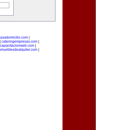
tasadomicilio.com
|
|
cateringempresas.com
|
capacitacionweb.com
|
nmueblesdealquiler.com
|