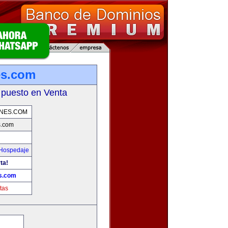
es.com
 puesto en Venta
ONES.COM
s.com
 Hospedaje
ta!
s.com
tas