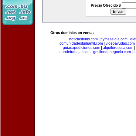
Precio Ofrecido $
Otros dominios en venta:
noticiastenis.com
|
pymesaldia.com
|
die
comunidadestudiantil.com
|
videoayudas.com
guiaexpediciones.com
|
alquileresusa.com
|
dondetrabajar.com
|
gestiondenegocio.com
|
i