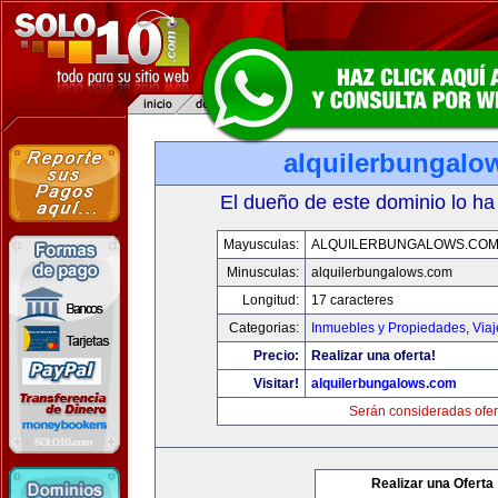
alquilerbungalo
El dueño de este dominio lo ha
Mayusculas:
ALQUILERBUNGALOWS.CO
Minusculas:
alquilerbungalows.com
Longitud:
17 caracteres
Categorias:
Inmuebles y Propiedades
,
Via
Precio:
Realizar una oferta!
Visitar!
alquilerbungalows.com
Serán consideradas ofer
Realizar una Oferta