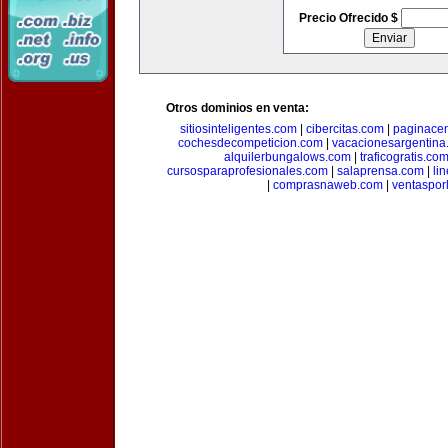
Precio Ofrecido $
Otros dominios en venta:
sitiosinteligentes.com
|
cibercitas.com
|
paginacen
cochesdecompeticion.com
|
vacacionesargentina
alquilerbungalows.com
|
traficogratis.co
cursosparaprofesionales.com
|
salaprensa.com
|
li
|
comprasnaweb.com
|
ventaspo