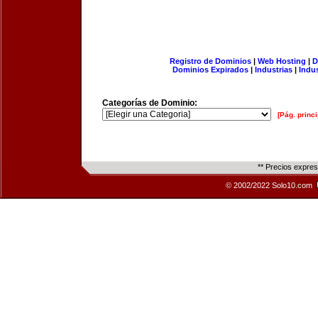
Registro de Dominios
|
Web Hosting
|
D
Dominios Expirados
|
Industrias
|
Indu
Categorías de Dominio:
[Pág. princi
** Precios expre
© 2002/2022 Solo10.com