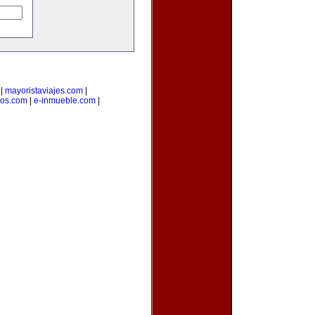
|
mayoristaviajes.com
|
ios.com
|
e-inmueble.com
|