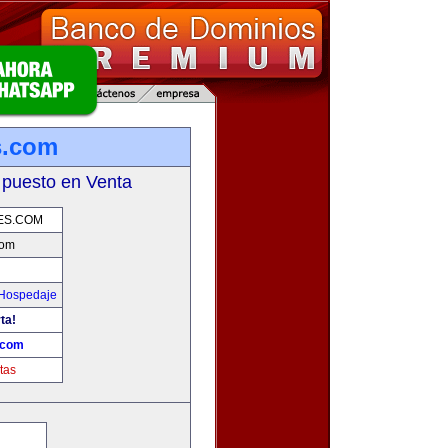
s.com
 puesto en Venta
ES.COM
com
 Hospedaje
ta!
.com
tas