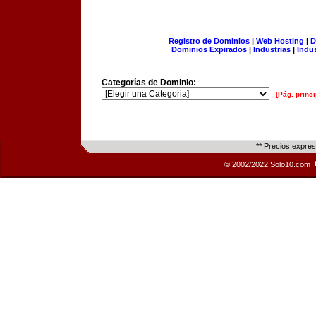
Registro de Dominios
|
Web Hosting
|
D
Dominios Expirados
|
Industrias
|
Indu
Categorías de Dominio:
[Pág. princi
** Precios expre
© 2002/2022 Solo10.com