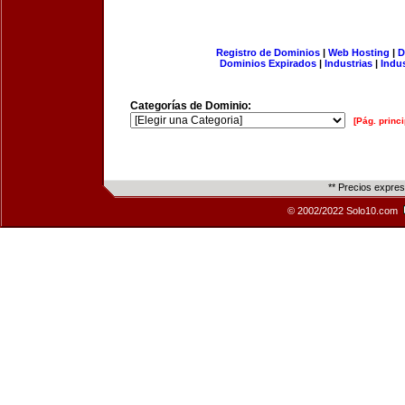
Registro de Dominios
|
Web Hosting
|
D
Dominios Expirados
|
Industrias
|
Indu
Categorías de Dominio:
[Pág. princi
** Precios expre
© 2002/2022 Solo10.com