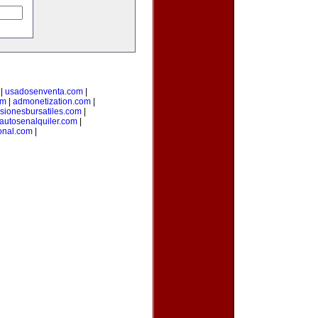
|
usadosenventa.com
|
om
|
admonetization.com
|
rsionesbursatiles.com
|
autosenalquiler.com
|
onal.com
|