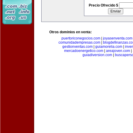
Precio Ofrecido $
Otros dominios en venta:
puertoriconegocios.com
|
joyasenventa.com
comunidadempresas.com
|
blogdefinanzas.c
gestionventas.com
|
guiamorelia.com
|
inve
mercadoenergetico.com
|
areajoven.com
|
guiadiversion.com
|
buscapers