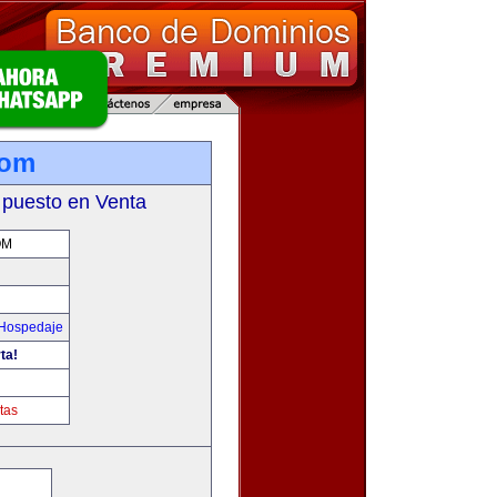
com
 puesto en Venta
OM
 Hospedaje
ta!
tas