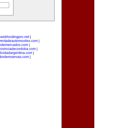
|
webhostingpro.net
|
ventadeautomoviles.com
|
ondemercados.com
|
rovinciadecordoba.com
|
licidadargentina.com
|
tordereservas.com
|