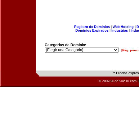
Registro de Dominios
|
Web Hosting
|
D
Dominios Expirados
|
Industrias
|
Indu
Categorías de Dominio:
[Pág. princi
** Precios expre
© 2002/2022 Solo10.com