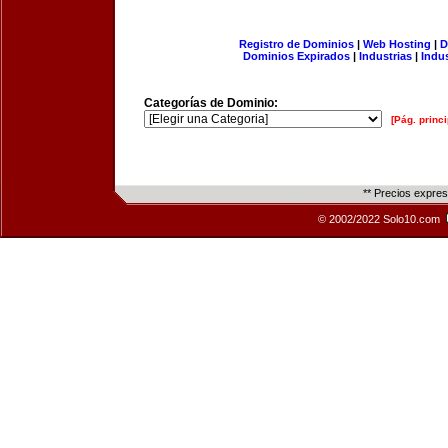
Registro de Dominios
|
Web Hosting
|
D
Dominios Expirados
|
Industrias
|
Indu
Categorías de Dominio:
[Pág. princi
** Precios expre
© 2002/2022 Solo10.com