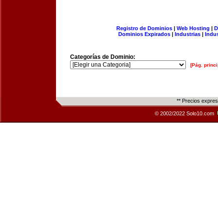
Registro de Dominios
|
Web Hosting
|
D
Dominios Expirados
|
Industrias
|
Indu
Categorías de Dominio:
[Pág. princi
** Precios expre
© 2002/2022 Solo10.com