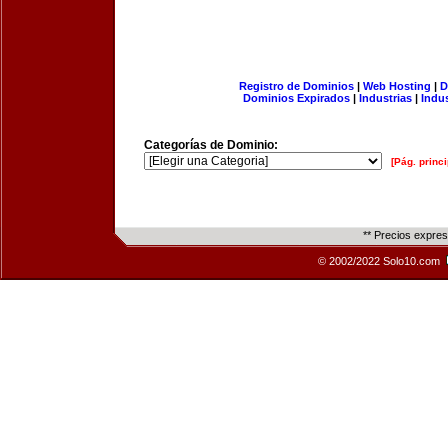
Registro de Dominios
|
Web Hosting
|
D
Dominios Expirados
|
Industrias
|
Indu
Categorías de Dominio:
[Pág. princi
** Precios expre
© 2002/2022 Solo10.com