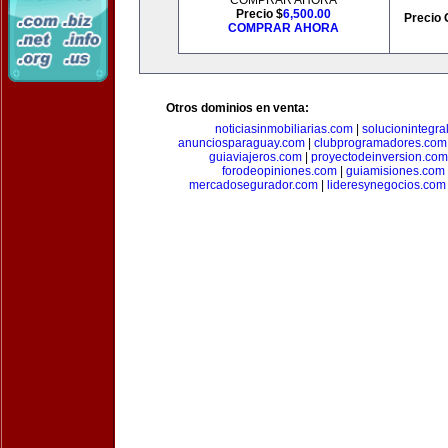
COMPRAR AHORA
Precio $
6,500.00
Precio 
COMPRAR AHORA
Otros dominios en venta:
noticiasinmobiliarias.com
|
solucionintegra
anunciosparaguay.com
|
clubprogramadores.com
guiaviajeros.com
|
proyectodeinversion.com
forodeopiniones.com
|
guiamisiones.com
mercadosegurador.com
|
lideresynegocios.com