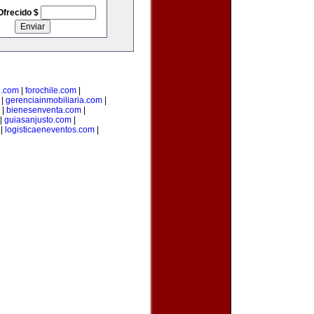
Ofrecido $
l.com
|
forochile.com
|
|
gerenciainmobiliaria.com
|
|
bienesenventa.com
|
|
guiasanjusto.com
|
|
logisticaeneventos.com
|