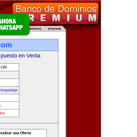
.com
 puesto en Venta
COM
 Hospedaje
m
tas
ealizar una Oferta