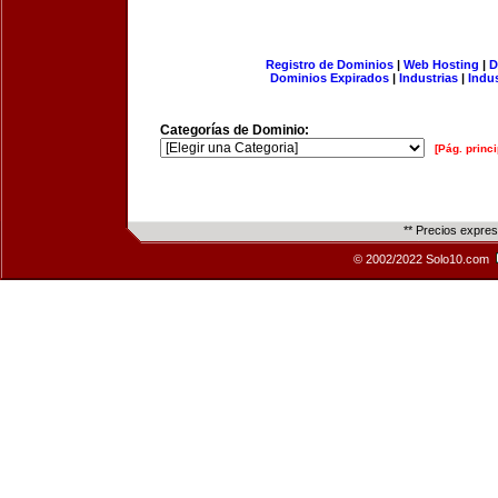
Registro de Dominios
|
Web Hosting
|
D
Dominios Expirados
|
Industrias
|
Indu
Categorías de Dominio:
[Pág. princi
** Precios expre
© 2002/2022 Solo10.com