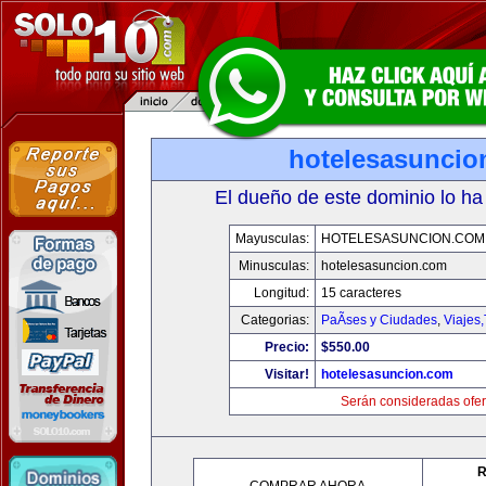
hotelesasuncio
El dueño de este dominio lo ha
Mayusculas:
HOTELESASUNCION.COM
Minusculas:
hotelesasuncion.com
Longitud:
15 caracteres
Categorias:
PaÃ­ses y Ciudades
,
Viajes
Precio:
$550.00
Visitar!
hotelesasuncion.com
Serán consideradas ofer
R