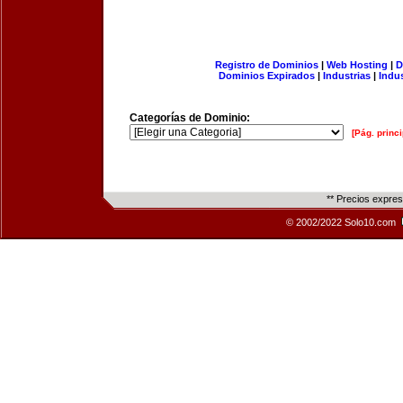
Registro de Dominios
|
Web Hosting
|
D
Dominios Expirados
|
Industrias
|
Indu
Categorías de Dominio:
[Pág. princi
** Precios expre
© 2002/2022 Solo10.com