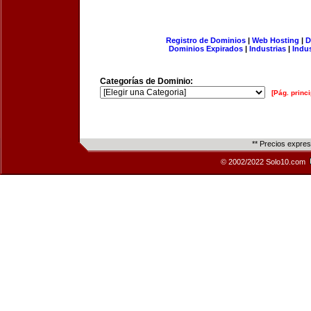
Registro de Dominios
|
Web Hosting
|
D
Dominios Expirados
|
Industrias
|
Indu
Categorías de Dominio:
[Pág. princi
** Precios expre
© 2002/2022 Solo10.com