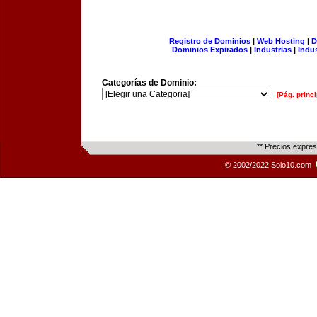
Registro de Dominios
|
Web Hosting
|
D
Dominios Expirados
|
Industrias
|
Indu
Categorías de Dominio:
[Pág. princi
** Precios expre
© 2002/2022 Solo10.com