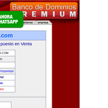
.com
 puesto en Venta
G.COM
om
 Hospedaje
ta!
om
tas