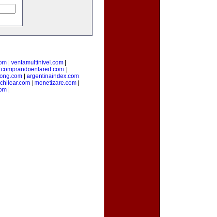
com
|
ventamultinivel.com
|
|
comprandoenlared.com
|
ong.com
|
argentinaindex.com
chilear.com
|
monetizare.com
|
com
|