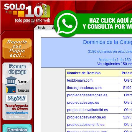
Dominios de la Categ
3186 dominios en esta cate
Mostrando 1 de 150
Ver siguientes 150 >>
Nombre de Dominio
Preci
testdomain.com
Ofert
fincasganaderas.com
$199
propiedadeszaragoza.es
Ofert
propiedadesvigo.es
Ofert
propiedadesvalladolid.es
Ofert
propiedadesvalencia.es
$295
propiedadestenerife.es
Ofert