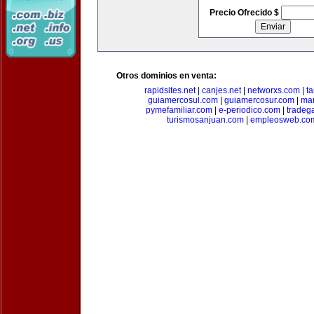
Precio Ofrecido $
Otros dominios en venta:
rapidsites.net
|
canjes.net
|
networxs.com
|
t
guiamercosul.com
|
guiamercosur.com
|
mar
pymefamiliar.com
|
e-periodico.com
|
tradega
turismosanjuan.com
|
empleosweb.co