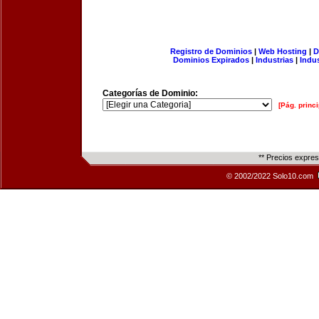
Registro de Dominios
|
Web Hosting
|
D
Dominios Expirados
|
Industrias
|
Indu
Categorías de Dominio:
[Pág. princi
** Precios expre
© 2002/2022 Solo10.com