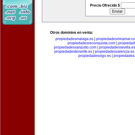
Precio Ofrecido $
Otros dominios en venta:
propiedadesmalaga.es
|
propiedadesmiramar.c
propiedadesreconquista.com
|
propiedad
propiedadessanjusto.com
|
propiedadessevilla.e
propiedadestenerife.es
|
propiedadesvalencia.es
propiedadesvigo.es
|
propiedades