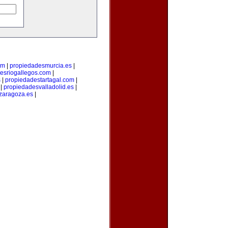
om
|
propiedadesmurcia.es
|
esriogallegos.com
|
s
|
propiedadestartagal.com
|
|
propiedadesvalladolid.es
|
zaragoza.es
|