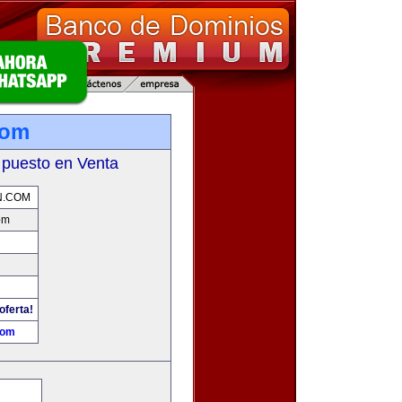
com
 puesto en Venta
N.COM
om
oferta!
com