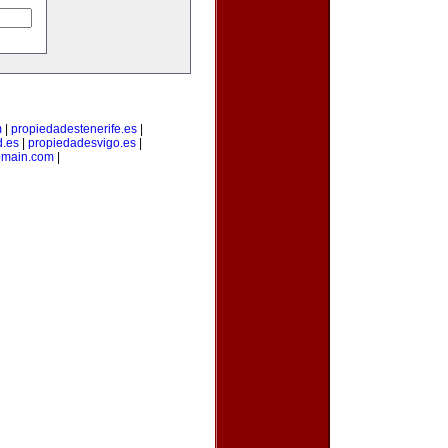
m
|
propiedadestenerife.es
|
d.es
|
propiedadesvigo.es
|
omain.com
|