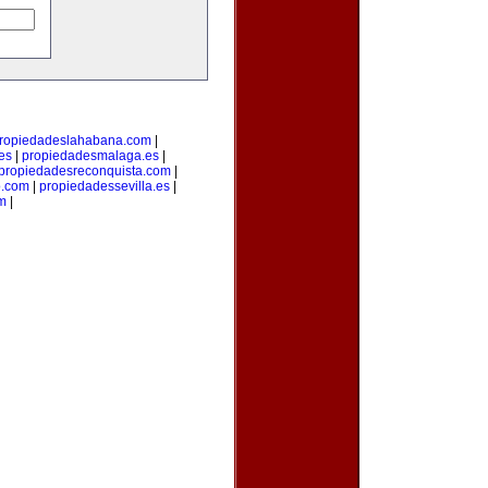
ropiedadeslahabana.com
|
es
|
propiedadesmalaga.es
|
propiedadesreconquista.com
|
o.com
|
propiedadessevilla.es
|
om
|