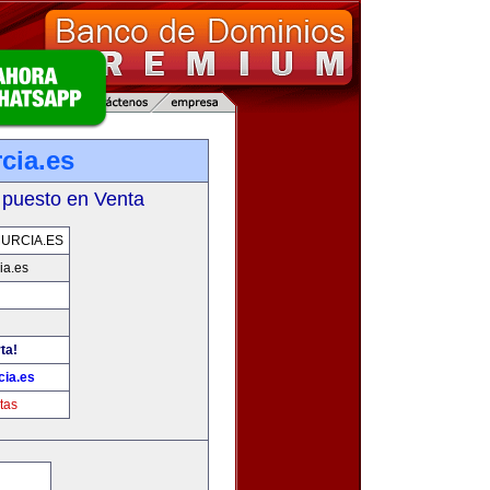
cia.es
 puesto en Venta
URCIA.ES
ia.es
ta!
ia.es
tas