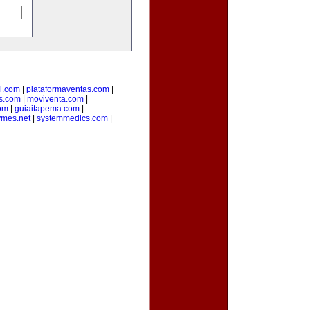
l.com
|
plataformaventas.com
|
s.com
|
moviventa.com
|
com
|
guiaitapema.com
|
ymes.net
|
systemmedics.com
|