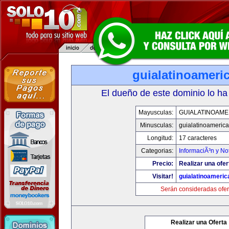
guialatinoameri
El dueño de este dominio lo ha
Mayusculas:
GUIALATINOAME
Minusculas:
guialatinoameric
Longitud:
17 caracteres
Categorias:
InformaciÃ³n y Not
Precio:
Realizar una ofer
Visitar!
guialatinoameri
Serán consideradas ofer
Realizar una Oferta