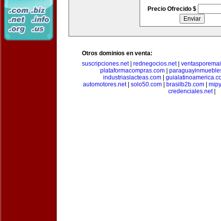
Precio Ofrecido $
Otros dominios en venta:
suscripciones.net
|
rednegocios.net
|
ventasporemai
plataformacompras.com
|
paraguayinmueble
industriaslacteas.com
|
guialatinoamerica.
automotores.net
|
solo50.com
|
brasilb2b.com
|
mip
credenciales.net
|