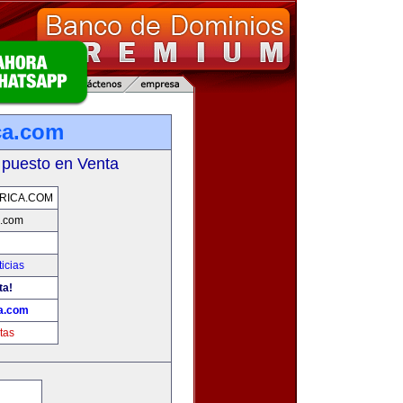
ca.com
 puesto en Venta
RICA.COM
a.com
icias
ta!
ca.com
tas