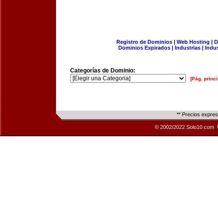
Registro de Dominios
|
Web Hosting
|
D
Dominios Expirados
|
Industrias
|
Indu
Categorías de Dominio:
[Pág. princi
** Precios expre
© 2002/2022 Solo10.com