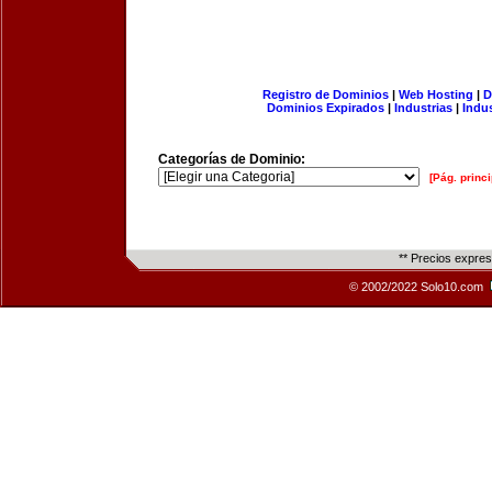
Registro de Dominios
|
Web Hosting
|
D
Dominios Expirados
|
Industrias
|
Indu
Categorías de Dominio:
[Pág. princi
** Precios expre
© 2002/2022 Solo10.com