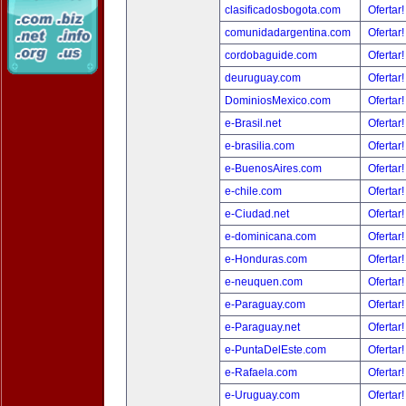
clasificadosbogota.com
Ofertar
comunidadargentina.com
Ofertar
cordobaguide.com
Ofertar
deuruguay.com
Ofertar
DominiosMexico.com
Ofertar
e-Brasil.net
Ofertar
e-brasilia.com
Ofertar
e-BuenosAires.com
Ofertar
e-chile.com
Ofertar
e-Ciudad.net
Ofertar
e-dominicana.com
Ofertar
e-Honduras.com
Ofertar
e-neuquen.com
Ofertar
e-Paraguay.com
Ofertar
e-Paraguay.net
Ofertar
e-PuntaDelEste.com
Ofertar
e-Rafaela.com
Ofertar
e-Uruguay.com
Ofertar