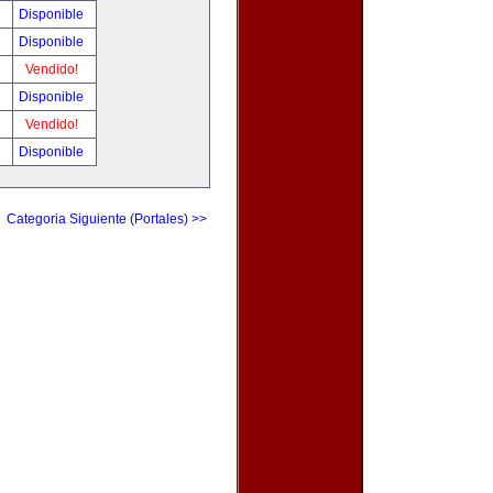
!
Disponible
!
Disponible
!
Vendido!
!
Disponible
!
Vendido!
!
Disponible
Categoria Siguiente (Portales) >>