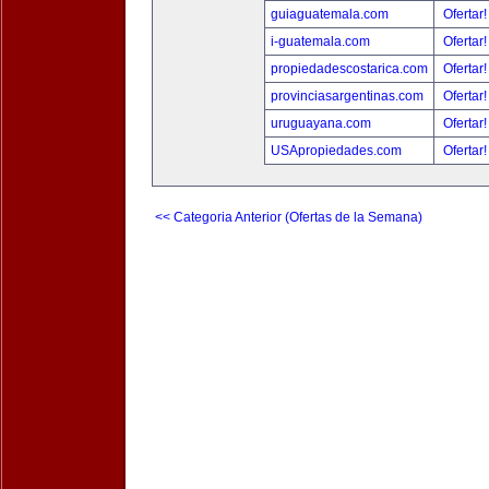
guiaguatemala.com
Ofertar
i-guatemala.com
Ofertar
propiedadescostarica.com
Ofertar
provinciasargentinas.com
Ofertar
uruguayana.com
Ofertar
USApropiedades.com
Ofertar
<< Categoria Anterior (Ofertas de la Semana)