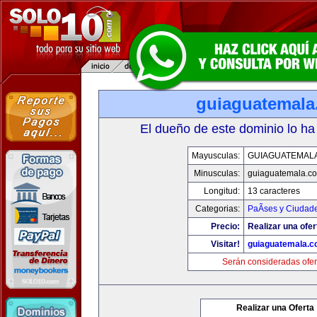
guiaguatemal
El dueño de este dominio lo ha
Mayusculas:
GUIAGUATEMAL
Minusculas:
guiaguatemala.c
Longitud:
13 caracteres
Categorias:
PaÃ­ses y Ciudad
Precio:
Realizar una ofer
Visitar!
guiaguatemala.
Serán consideradas ofer
Realizar una Oferta