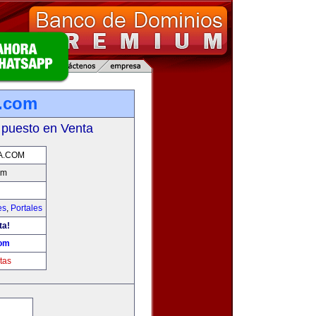
a.com
 puesto en Venta
A.COM
om
es
,
Portales
ta!
com
tas