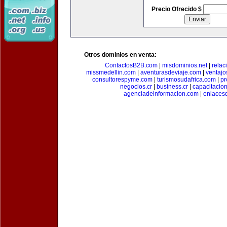
Precio Ofrecido $
Otros dominios en venta:
ContactosB2B.com
|
misdominios.net
|
rela
missmedellin.com
|
aventurasdeviaje.com
|
ventaj
consultorespyme.com
|
turismosudafrica.com
|
pr
negocios.cr
|
business.cr
|
capacitaci
agenciadeinformacion.com
|
enlaces