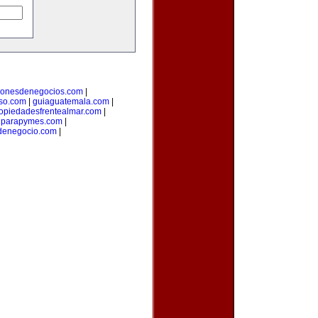
cionesdenegocios.com
|
oso.com
|
guiaguatemala.com
|
opiedadesfrentealmar.com
|
onparapymes.com
|
denegocio.com
|