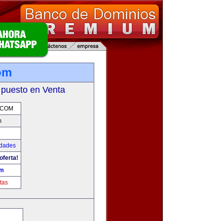
om
 puesto en Venta
.COM
m
udades
oferta!
om
tas