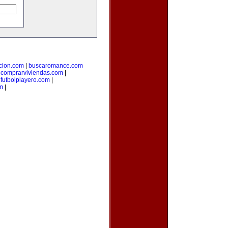
cion.com
|
buscaromance.com
|
comprarviviendas.com
|
|
futbolplayero.com
|
om
|