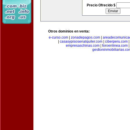
Precio Ofrecido $
Otros dominios en venta:
e-curso.com
|
zonadepagos.com
|
areadecomunica
|
casasypisosenalquiler.com
|
ciberperu.com
empresaschinas.com
|
foroenlinea.com
gestioninmobiliarias.c