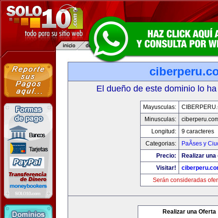
ciberperu.c
El dueño de este dominio lo ha
Mayusculas:
CIBERPERU
Minusculas:
ciberperu.co
Longitud:
9 caracteres
Categorias:
PaÃ­ses y Ci
Precio:
Realizar una 
Visitar!
ciberperu.c
Serán consideradas ofer
Realizar una Oferta