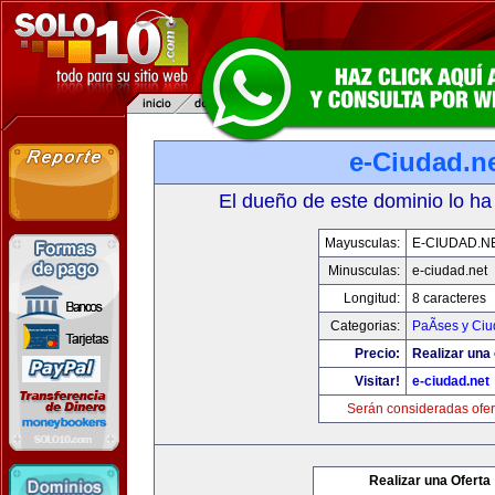
e-Ciudad.n
El dueño de este dominio lo ha
Mayusculas:
E-CIUDAD.N
Minusculas:
e-ciudad.net
Longitud:
8 caracteres
Categorias:
PaÃ­ses y Ci
Precio:
Realizar una 
Visitar!
e-ciudad.net
Serán consideradas ofer
Realizar una Oferta