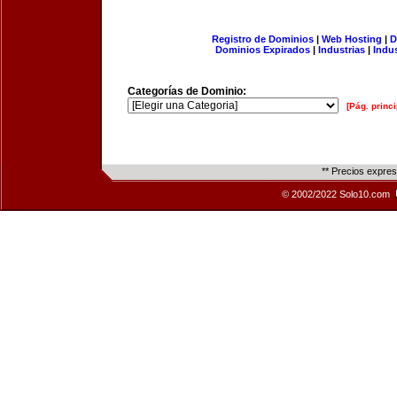
Registro de Dominios
|
Web Hosting
|
D
Dominios Expirados
|
Industrias
|
Indu
Categorías de Dominio:
[Pág. princi
** Precios expre
© 2002/2022 Solo10.com