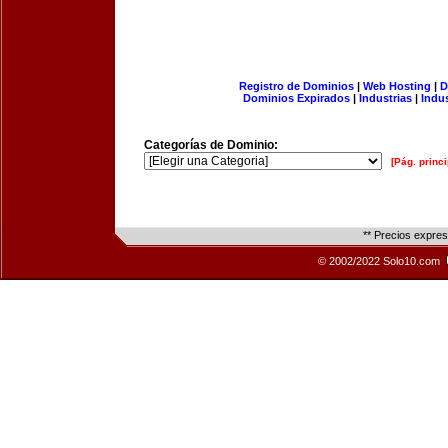
Registro de Dominios
|
Web Hosting
|
D
Dominios Expirados
|
Industrias
|
Indu
Categorías de Dominio:
[Pág. princi
** Precios expre
© 2002/2022 Solo10.com