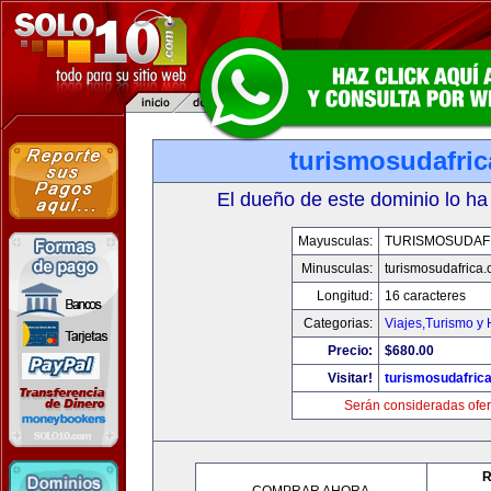
turismosudafri
El dueño de este dominio lo ha
Mayusculas:
TURISMOSUDAF
Minusculas:
turismosudafrica
Longitud:
16 caracteres
Categorias:
Viajes,Turismo y
Precio:
$680.00
Visitar!
turismosudafric
Serán consideradas ofer
R