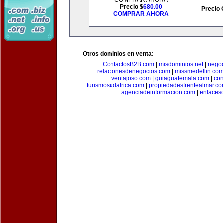
COMPRAR AHORA
Precio $
680.00
Precio 
COMPRAR AHORA
Otros dominios en venta:
ContactosB2B.com
|
misdominios.net
|
negoc
relacionesdenegocios.com
|
missmedellin.co
ventajoso.com
|
guiaguatemala.com
|
con
turismosudafrica.com
|
propiedadesfrentealmar.c
agenciadeinformacion.com
|
enlaces