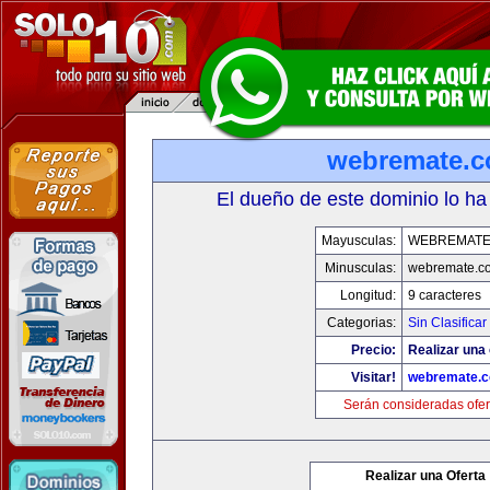
webremate.
El dueño de este dominio lo ha
Mayusculas:
WEBREMATE
Minusculas:
webremate.c
Longitud:
9 caracteres
Categorias:
Sin Clasificar
Precio:
Realizar una 
Visitar!
webremate.
Serán consideradas ofer
Realizar una Oferta