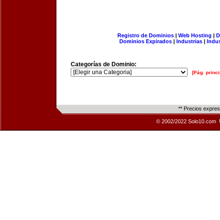
Registro de Dominios
|
Web Hosting
|
D
Dominios Expirados
|
Industrias
|
Indu
Categorías de Dominio:
[Pág. princi
** Precios expre
© 2002/2022 Solo10.com