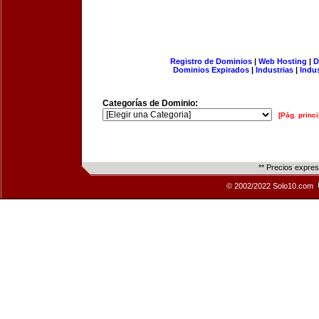
Registro de Dominios
|
Web Hosting
|
D
Dominios Expirados
|
Industrias
|
Indu
Categorías de Dominio:
[Pág. princi
** Precios expre
© 2002/2022 Solo10.com