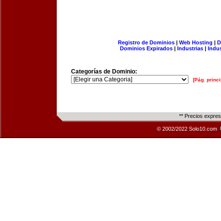
Registro de Dominios
|
Web Hosting
|
D
Dominios Expirados
|
Industrias
|
Indu
Categorías de Dominio:
[Pág. princi
** Precios expre
© 2002/2022 Solo10.com