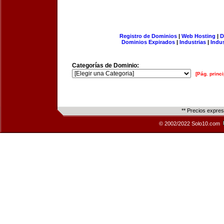
Registro de Dominios
|
Web Hosting
|
D
Dominios Expirados
|
Industrias
|
Indu
Categorías de Dominio:
[Pág. princi
** Precios expre
© 2002/2022 Solo10.com